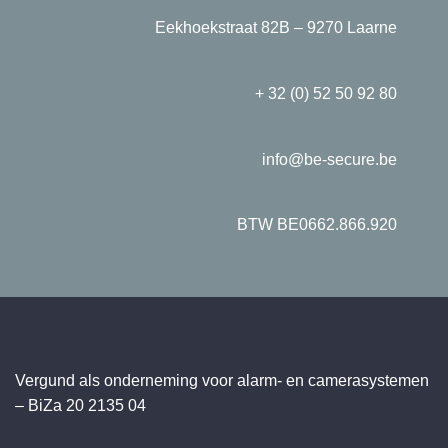
Eekhoekstraat 82B – 9270 Laarne
+ 32 (0) 52 50 92 80
info@be-secure.be
BTW BE0662.866.920
Vergund als onderneming voor alarm- en camerasystemen
– BiZa 20 2135 04