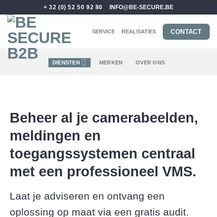
Skip
+ 32 (0) 52 50 92 80
INFO@BE-SECURE.BE
to
content
CONTACT
SERVICE
REALISATIES
DIENSTEN
MERKEN
OVER ONS
Beheer al je camerabeelden,
meldingen en
toegangssystemen centraal
met een professioneel VMS.
Laat je adviseren en ontvang een
oplossing op maat via een gratis audit.